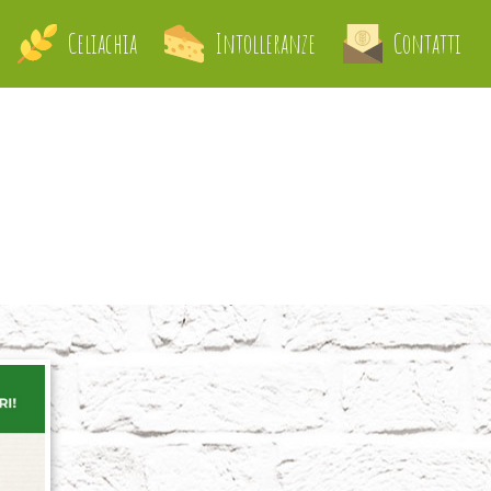
Celiachia
Intolleranze
Contatti